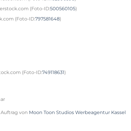
erstock.com (Foto-ID:
500560105
)
k.com (Foto-ID:
797581648
)
tock.com (Foto-ID:
749118631
)
har
 Auftrag von
Moon Toon Studios Werbeagentur Kassel