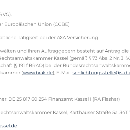
RVG),
er Europäischen Union (CCBE)
altliche Tätigkeit bei der AXA Versicherung
wälten und ihren Auftraggebern besteht auf Antrag die
Rechtsanwaltskammer Kassel (gemäß § 73 Abs. 2 Nr. 3 i.V.
chaft (§ 191 f BRAO) bei der Bundesrechtsanwaltskammer
skammer (
www.brak.de
), E-Mail:
schlichtungsstelle@s-d-r
: DE 25 817 60 254 Finanzamt Kassel I (RA Flashar)
tsanwaltskammer Kassel, Karthäuser Straße 5a, 34117 Ka
ssel.de