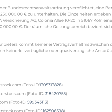
 der Bundesrechtsanwaltsordnung verpflichtet, eine Ber
.000,00 € zu unterhalten. Die Einzelheiten ergeben si
A Versicherung AG, Colonia Allee 10-20 in 51067 Köln ein
.000,00 €. Der räumliche Geltungsbereich bezieht sich
Anbieters kommt keinerlei Vertragsverhältnis zwische
ch keinerlei vertragliche oder quasivertragliche Anspr
stock.com (Foto-ID:
1305313828
)
terstock.com (Foto-ID:
318420755
)
.com (Foto-ID:
599343113
)
rstock.com (Foto-ID:
1162506598
)